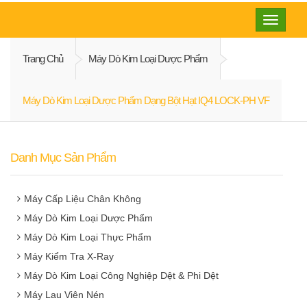
Toggle
navigati
Trang Chủ
Máy Dò Kim Loại Dược Phẩm
Máy Dò Kim Loại Dược Phẩm Dạng Bột Hạt IQ4 LOCK-PH VF
Danh Mục Sản Phẩm
Máy Cấp Liệu Chân Không
Máy Dò Kim Loại Dược Phẩm
Máy Dò Kim Loại Thực Phẩm
Máy Kiểm Tra X-Ray
Máy Dò Kim Loại Công Nghiệp Dệt & Phi Dệt
Máy Lau Viên Nén