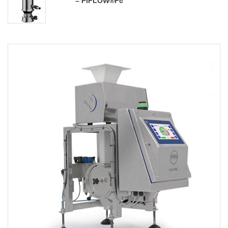
– PiFLOW®fc